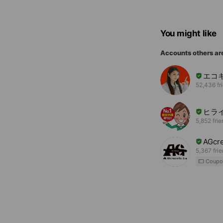
You might like
Accounts others ar
エコ
52,436 fr
ヒラ
5,852 fri
AGcre
5,367 fri
Coupo