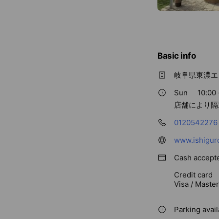
Basic info
岐阜県東濃エ
Sun
10:00 
店舗により隔
0120542276
www.ishigur
Cash accept
Credit card
Visa / Maste
Parking avail