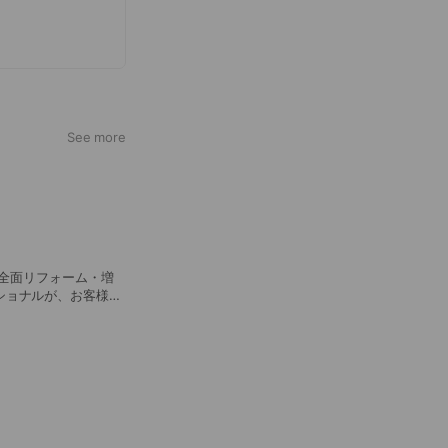
See more
。全面リフォーム・増
ショナルが、お客様の
す。 「色々リフォー
・・・」そんな場合