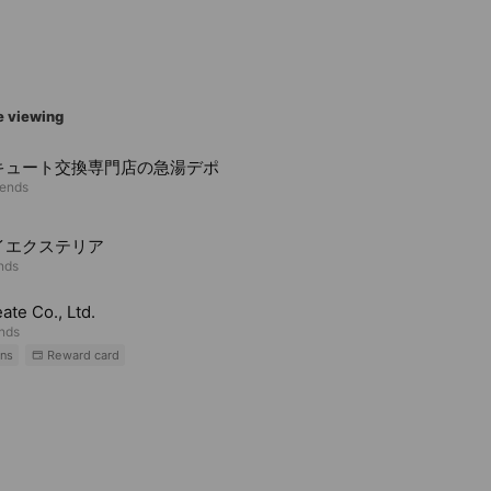
e viewing
キュート交換専門店の急湯デポ
iends
イエクステリア
ends
ate Co., Ltd.
ends
ns
Reward card