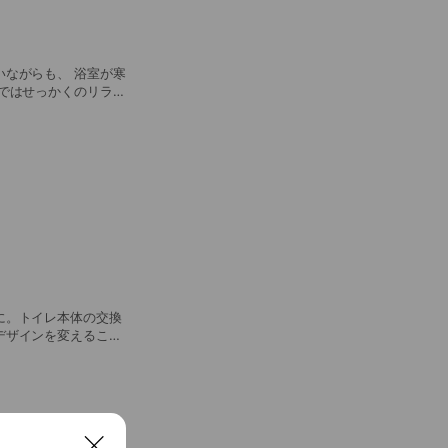
ながらも、 浴室が寒
ではせっかくのリラッ
ームです！
に。トイレ本体の交換
デザインを変えること
」と驚かれるお客様も