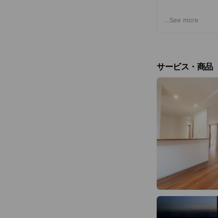
営業日のご案内
...
See more
【土岐店】
営業時間：10:00〜
定休日：第2、第
サービス・商品
【多治見店】
営業時間：10:00〜
定休日：第1、第
【恵那・中津川
営業時間：10:00〜
定休日：第1、第
【可児・美濃加
営業時間：10:00〜
定休日：第2、第