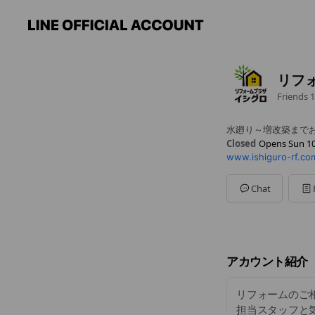
リフ
Friends
1
水廻り～増改築まで
Closed
Opens Sun 10
www.ishiguro-rf.co
Sun
10:00 - 17:00
Mon
10:00 - 17:00
Tue
10:00 - 17:00
Chat
Wed
10:00 - 17:00
Thu
10:00 - 17:00
Fri
10:00 - 17:00
Sat
10:00 - 17:00
店舗により隔週日曜
アカウント紹介
リフォームのご
担当スタッフと