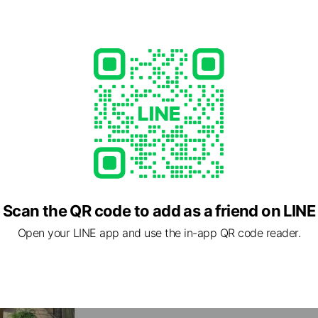
キッチン
毎日家事をこなす主婦(夫)の皆様にとって、「キッチン
のクオリティに直結します。「キッチンが狭い」「手入
い」・・・そんなお悩みはありませんか？ 日進月歩で進
機能を把握したリフォームのプロが、お客様のお悩み・
ッチンリフォームをご提案します！
Scan the QR code to add as a friend on LINE
Open your LINE app and use the in-app QR code reader.
エクステリア
「外壁や門扉をキレイにして、家の外観を美しくしたい
で読書やティータイムを楽しみたい」・・・そんな方に
ォームがおすすめです！外壁塗装をはじめ、屋根・外構
広いエクステリア工事に対応しています。