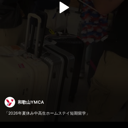
和歌山YMCA
「2026年夏休み中高生ホームステイ短期留学」
🎉異文化交流 × 🧑‍🏫英語レッスン×🎡観光（ドジャース⚾・ディズ