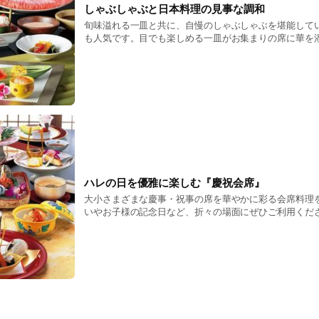
しゃぶしゃぶと日本料理の見事な調和
旬味溢れる一皿と共に、自慢のしゃぶしゃぶを堪能して
も人気です。目でも楽しめる一皿がお集まりの席に華を
演出。また、ふぐ、蟹、松茸など、旬味を贅沢に味わう
わりの会席を多数ご用意しております。日本ならではの
じてみてください。
ハレの日を優雅に楽しむ『慶祝会席』
大小さまざまな慶事・祝事の席を華やかに彩る会席料理
いやお子様の記念日など、折々の場面にぜひご利用くだ
応じて調整いたしますので、お気軽に何でもご相談くだ
鯛・伊勢海老といった縁起物のご用意も可能です。心を
しさせていただきます。