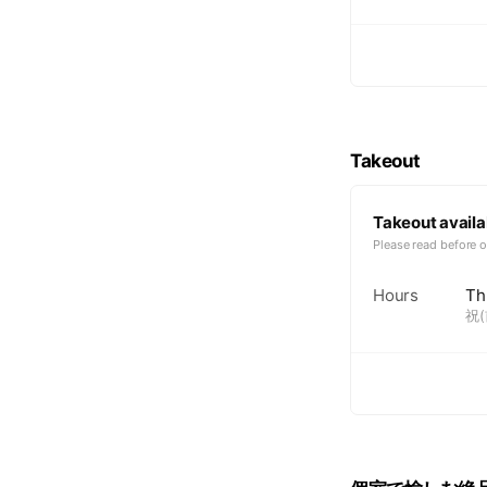
Takeout
Takeout availa
Please read before o
Hours
Th
祝