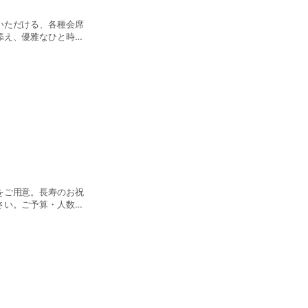
いただける、各種会席
添え、優雅なひと時を
会席をはじめ、季節替
四季をぜひ木曽路で感
をご用意。長寿のお祝
さい。ご予算・人数に
さい。オプションで
込めた接客でおもてな