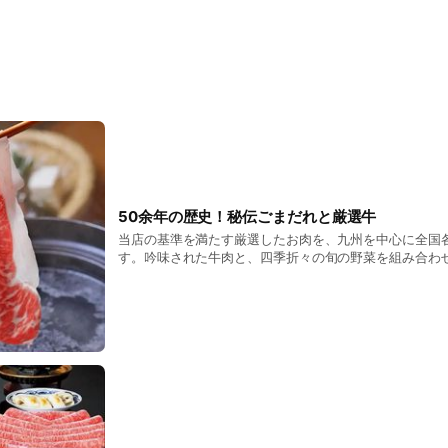
。テーブル個室6部屋ご用意しております。大人数でのご宴席はもち
のお食事に是非ご利用くださいませ。
50余年の歴史！秘伝ごまだれと厳選牛
当店の基準を満たす厳選したお肉を、九州を中心に全国
す。吟味された牛肉と、四季折々の旬の野菜を組み合わ
しゃぶをお召し上がりいただけます。 それぞれに旨みを
材。油を用いず、だし汁をくぐらせるだけのシンプルな調
野菜もたっぷりです。