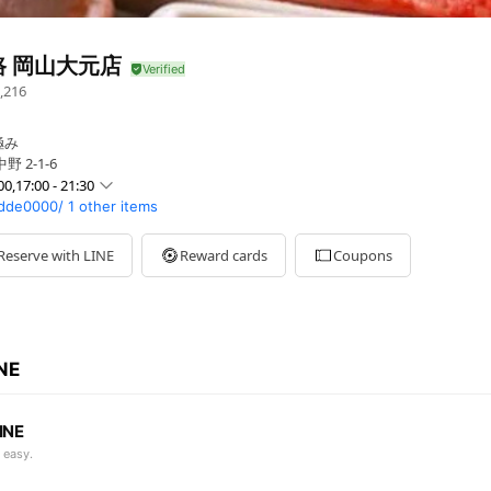
路 岡山大元店
,216
極み
 2-1-6
00,17:00 - 21:30
bdde0000/
1 other items
0 - 21:30
 - 21:30
0 - 21:30
Reserve with LINE
Reward cards
Coupons
00 - 21:30
- 21:30
 - 21:30
週別休・連休時等の詳細はお問合せください
INE
INE
 easy.