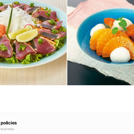
 policies
e business