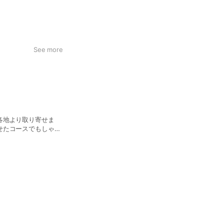
ろん、誕生日・記念
See more
各地より取り寄せま
せたコースでもしゃぶ
引き出す相性の良い素
理法。 体に優しい温