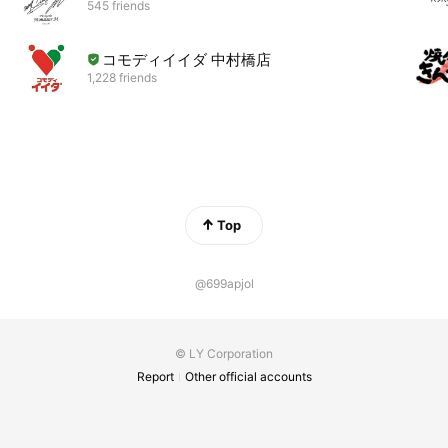
545 friends
コモディイイダ 中村橋店
1,228 friends
Top
@699apjol
© LY Corporation
Report
Other official accounts