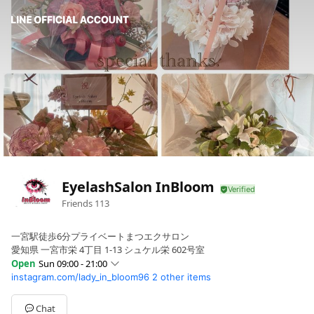
EyelashSalon InBloom
Friends
113
一宮駅徒歩6分プライベートまつエクサロン
愛知県 一宮市栄 4丁目 1-13 シュケル栄 602号室
Open
Sun 09:00 - 21:00
instagram.com/lady_in_bloom96
2 other items
Sun
09:00 - 21:00
Mon
09:00 - 21:00
Tue
09:00 - 21:00
Chat