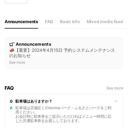
Wed
09:00 - 21:00
Thu
09:00 - 21:00
Fri
09:00 - 21:00
Sat
09:00 - 21:00
Announcements
FAQ
Basic info
Mixed media feed
不定休
N
Announcements
New
o
📣【重要】2024年4月15日 予約システムメンテナンス
のお知らせ
t
See more
i
c
e
FAQ
See more
Q
駐車場はありますか？
A
駐車場は店舗近くのtenmaパーク・ふるさとパークをご利
用ください。
お会計時に駐車券をご提示いただければメニュー時間に応
じた共通駐車券をお渡ししております。