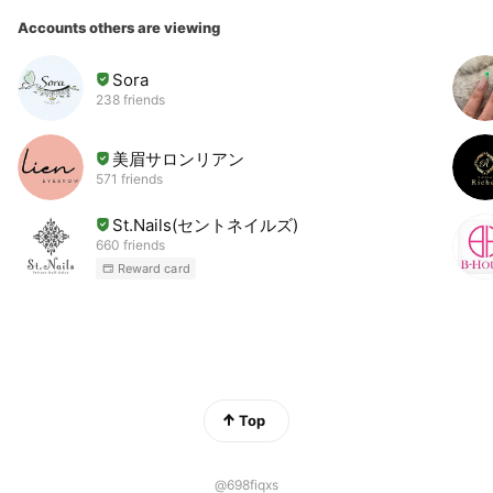
Accounts others are viewing
Sora
238 friends
美眉サロンリアン
571 friends
St.Nails(セントネイルズ)
660 friends
Reward card
Top
@698fiqxs