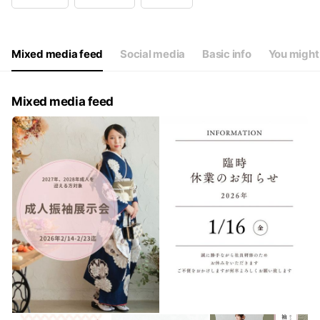
Wed
Closed
Thu
10:00 - 17:00
Fri
10:00 - 17:00
Sat
10:00 - 18:00
Mixed media feed
Social media
Basic info
You might 
火曜日、水曜日定休
Mixed media feed