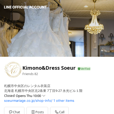
Kimono&Dress Soeur
Friends
82
札幌市中央区のレンタル衣装店
北海道 札幌市中央区北2条東 7丁目9-27 永光ビル１階
Closed
Opens Thu 10:00
soeurmariage.co.jp/shop-info/
1 other items
Sun
10:00 - 18:00
Mon
10:00 - 17:00
Tue
Closed
Chat
Posts
Call