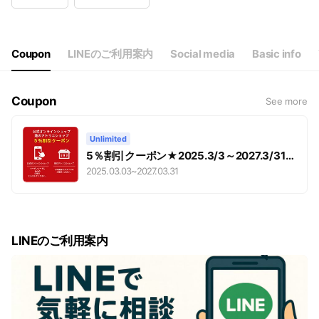
Wed
Closed
Thu
09:00 - 18:00
Fri
09:00 - 18:00
Sat
09:00 - 18:00
Coupon
LINEのご利用案内
Social media
Basic info
9時から営業、11時に実店舗開店
Coupon
See more
Unlimited
5％割引クーポン★2025.3/3～2027.3/31ま
で有効
2025.03.03
~
2027.03.31
LINEのご利用案内