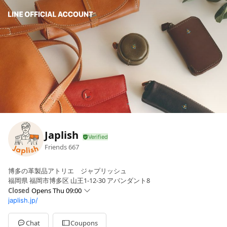
Japlish
Friends
667
博多の革製品アトリエ ジャプリッシュ
福岡県 福岡市博多区 山王1-12-30 アバンダント8
Closed
Opens Thu 09:00
japlish.jp/
Sun
Closed
Mon
09:00 - 18:00
Tue
09:00 - 18:00
Chat
Coupons