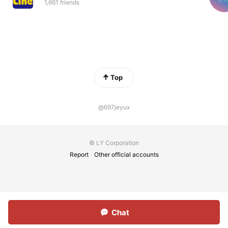
1,661 friends
Top
@697jeyux
© LY Corporation
Report
Other official accounts
Chat