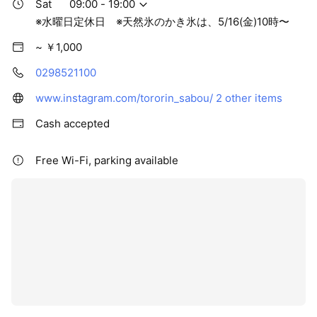
Sat
09:00 - 19:00
※水曜日定休日 ※天然氷のかき氷は、5/16(金)10時〜
~ ￥1,000
0298521100
www.instagram.com/tororin_sabou/
2 other items
Cash accepted
Free Wi-Fi, parking available