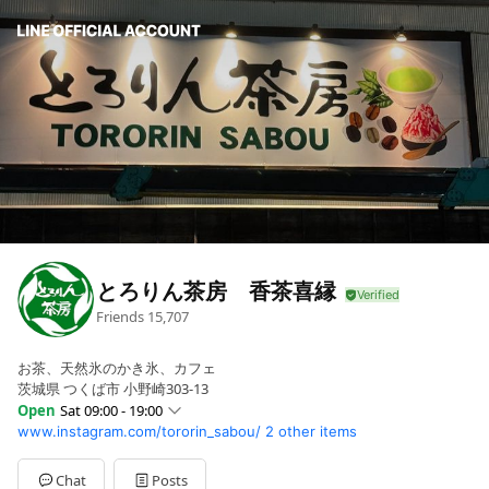
とろりん茶房 香茶喜縁
Friends
15,707
お茶、天然氷のかき氷、カフェ
茨城県 つくば市 小野崎303-13
Open
Sat 09:00 - 19:00
www.instagram.com/tororin_sabou/
2 other items
Sun
09:00 - 19:00
Mon
09:00 - 19:00
Tue
09:00 - 19:00
Chat
Posts