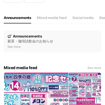
Wed
Closed
Thu
09:00 - 19:00
Fri
09:00 - 19:00
Sat
09:00 - 19:00
Announcements
Mixed media feed
Social media
Bas
※水曜日定休日 ※天然氷のかき氷は、5/16(金)10時〜
N
Announcements
New
o
新茶・珈琲試飲会のお知らせ
t
See more
i
c
e
Mixed media feed
See more