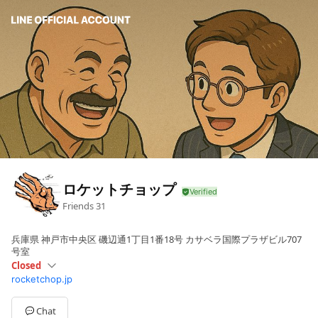
ロケットチョップ
Friends
31
兵庫県 神戸市中央区 磯辺通1丁目1番18号 カサベラ国際プラザビル707
号室
Closed
rocketchop.jp
Sun
Closed
Mon
09:00 - 18:00
Tue
09:00 - 18:00
Chat