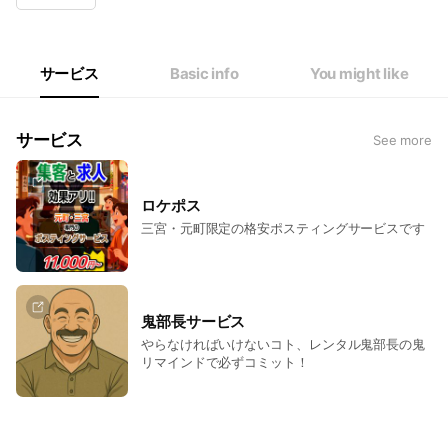
Wed
09:00 - 18:00
Thu
09:00 - 18:00
Fri
09:00 - 18:00
Sat
Closed
サービス
Basic info
You might like
※営業時間外でもスピーディーな返信を心がけております
サービス
See more
ロケポス
三宮・元町限定の格安ポスティングサービスです
鬼部長サービス
やらなければいけないコト、レンタル鬼部長の鬼
リマインドで必ずコミット！