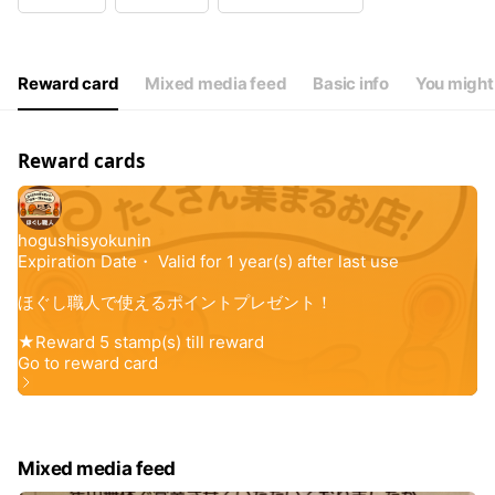
Wed
11:00 - 23:00
Thu
Closed
Fri
11:00 - 23:00
Sat
10:00 - 23:00
Reward card
Mixed media feed
Basic info
You might 
祝日は10:00~23:00 お電話最終受付は20:00迄
Reward cards
Mixed media feed