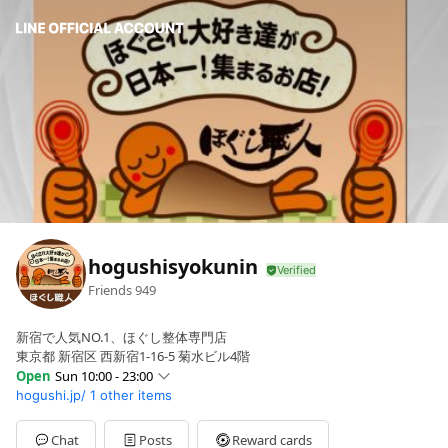
hogushisyokunin
Friends
949
新宿で人気NO.1、ほぐし整体専門店
東京都 新宿区 西新宿1-16-5 菊水ビル4階
Open
Sun 10:00 - 23:00
hogushi.jp/
1 other items
Sun
10:00 - 23:00
Mon
11:00 - 23:00
Tue
11:00 - 23:00
Chat
Posts
Reward cards