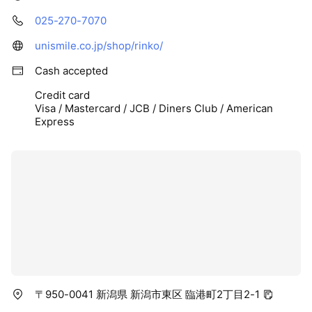
025-270-7070
unismile.co.jp/shop/rinko/
Cash accepted
Credit card
Visa / Mastercard / JCB / Diners Club / American
Express
〒950-0041 新潟県 新潟市東区 臨港町2丁目2-1