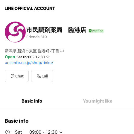
市民調剤薬局 臨港店
Friends
319
新潟県 新潟市東区 臨港町2丁目2-1
Open
Sat 09:00 - 12:30
unismile.co.jp/shop/rinko/
Sun
Closed
Mon
09:00 - 17:20
Tue
09:00 - 17:20
Chat
Call
Wed
09:00 - 17:20
Thu
09:00 - 17:20
Fri
09:00 - 17:20
Sat
09:00 - 12:30
Basic info
You might like
Basic info
Sat
09:00 - 12:30