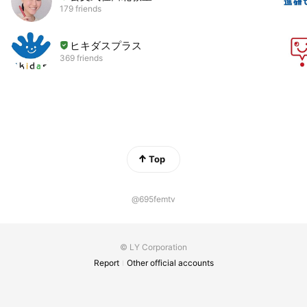
179 friends
ヒキダスプラス
369 friends
Top
@695femtv
© LY Corporation
Report
Other official accounts