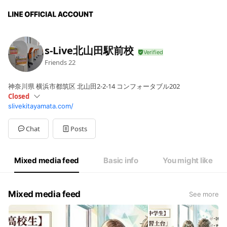
s-Live北山田駅前校
Friends
22
神奈川県 横浜市都筑区 北山田2-2-14 コンフォータブル202
Closed
slivekitayamata.com/
Sun
Closed
Mon
16:00 - 22:00
Tue
16:00 - 22:00
Chat
Posts
Wed
16:00 - 22:00
Thu
16:00 - 22:00
Fri
16:00 - 22:00
Mixed media feed
Basic info
You might like
Sat
Closed
Mixed media feed
See more