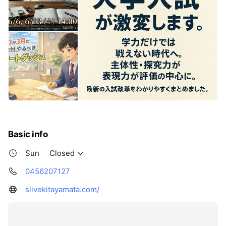
Basic info
Sun
Closed
0456207127
slivekitayamata.com/