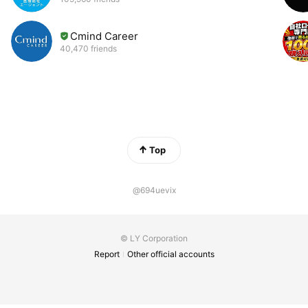
Cmind Career
40,470 friends
Top
@694uevix
© LY Corporation
Report
Other official accounts