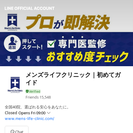
メンズライフクリニック｜初めてガ
イド
Friends
15,548
全国40院、選ばれる安心をあなたに。
Closed
Opens Fri 09:00
www.mens-life-clinic.com/
Sun
09:00 - 20:00
Mon
09:00 - 20:00
Tue
09:00 - 20:00
Chat