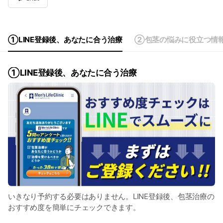
Wed
09:00 - 20:00
Thu
09:00 - 20:00
Fri
09:00 - 20:00
Sat
09:00 - 20:00
①LINE登録後、​あなたに​合う​治療
②包茎の​悩みに​役立つ情
①LINE登録後、​あなたに​合う​治療
いきなり予約する​必要は​ありません。​LINE登録後、​包茎治療の​
おすすめ度を​簡単に​チェックできます。​