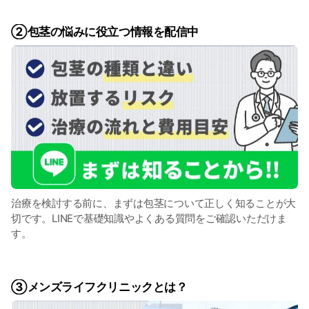
②包茎の​悩みに​役立つ情報を​配信中
治療を​検討する​前に、​まずは​包茎に​ついて​正しく​知る​ことが​大
切です。​LINEで​基礎知識や​よく​ある​質問を​ご確認いただけま
す。
③メンズライフクリニックとは？​