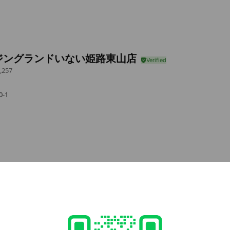
ジングランドいない姫路東山店
,257
-1
e viewing
ズデンキ
 friends