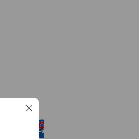
See more
C
l
o
コーナン 高砂店
s
752 friends
e