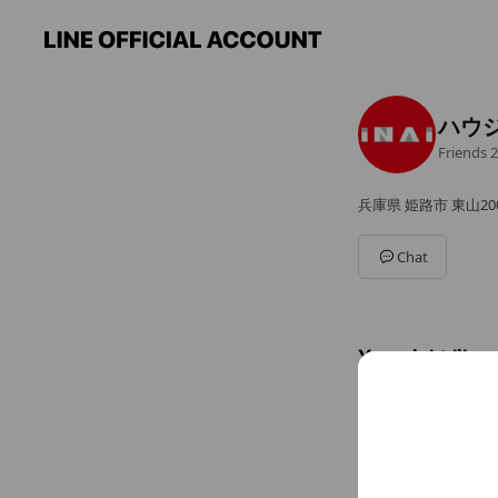
ハウ
Friends
2
兵庫県 姫路市 東山200
Chat
You might like
Accounts others ar
ケー
2,379,644