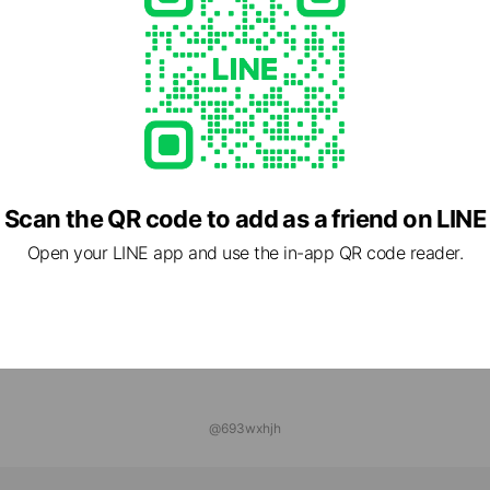
スホームセンター加古川店
nds
コ 加古川店
ends
Scan the QR code to add as a friend on LINE
Open your LINE app and use the in-app QR code reader.
@693wxhjh