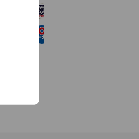
コーナン PRO加古川宝殿店
3,025 friends
コーナン ホームストック夢前店
1,533 friends