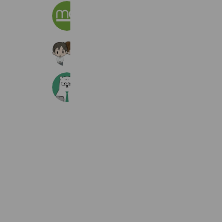
matoca｜順番待ち
6,264,001 friends
カメラのキタムラ・スタジオマリオ
4,249,457 friends
マンショントーク
843,819 friends