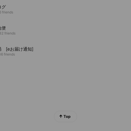
ログ
 friends
急便
2 friends
 [eお届け通知]
6 friends
Top