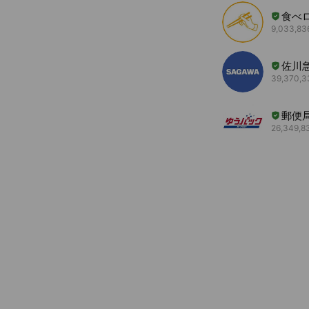
食べ
9,033,836
佐川
39,370,33
郵便局
26,349,83