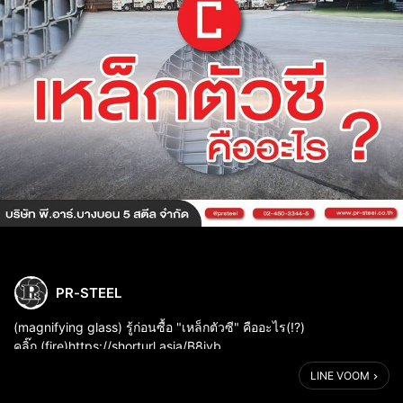
PR-STEEL
(magnifying glass) รู้ก่อนซื้อ "เหล็กตัวซี" คืออะไร(!?)
คลิ๊ก (fire)https://shorturl.asia/B8ivb
LINE VOOM
ดูสเปคเหล็ก และทำความรู้จัก (P)(R) ให้มากขึ้น ได้ที่ www.pr-
steel.co.th