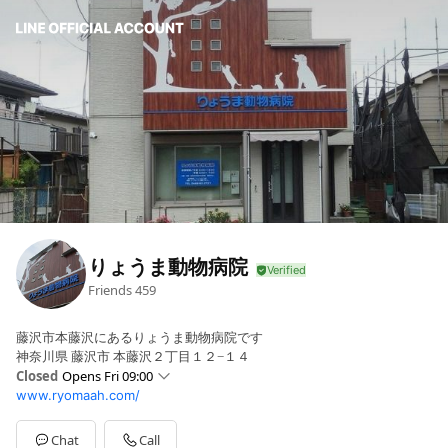
りょうま動物病院
Friends
459
藤沢市本藤沢にあるりょうま動物病院です
神奈川県 藤沢市 本藤沢２丁目１２−１４
Closed
Opens Fri 09:00
www.ryomaah.com/
Sun
09:00 - 12:00
Mon
09:00 - 12:00,16:00 - 19:00
Tue
09:00 - 12:00,16:00 - 19:00
Chat
Call