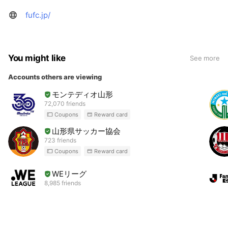
fufc.jp/
You might like
See more
Accounts others are viewing
モンテディオ山形
72,070 friends
Coupons
Reward card
山形県サッカー協会
723 friends
Coupons
Reward card
WEリーグ
8,985 friends