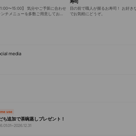
寿司
:00〜15:00】 気分やご予算に合わせ
目の前で職人が握るお寿司！ お好き
ランチメニューを多数ご用意しており
でお気軽にどうぞ。
cial media
time use
だち追加で茶碗蒸しプレゼント！
6.01.01
~
2026.12.31