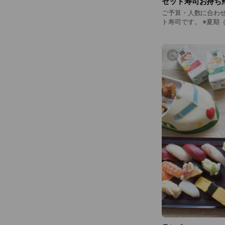
セット寿司お持ち
ご予算・人数に合わ
ト寿司です。 ※夏期（6〜9月）は、お持ち帰りできないも
のがございますので、
類、サバ、カニ類は
はお問い合わせくだ