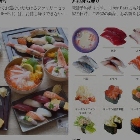
帰り
丼お持ち帰り
せてお選びいただけるファミリーセッ
電話予約承ります。 Uber Eatsに
望の日時、ご希望の商品、お名前＆
セット寿司の内容を変更します。 貝
ださい。 ご都合の良い時間にお受け取りで
お持ち帰りできなくなります。詳しく
（6〜9月）は、お持ち帰りできない
さい。
で、内容が変わる商品がございます。
はお持ち帰りできなくなります。詳
ださい。