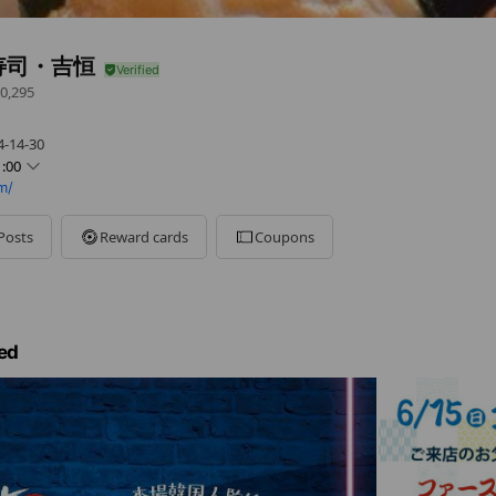
寿司・吉恒
0,295
14-30
:00
m/
Posts
Reward cards
Coupons
30です。
ed