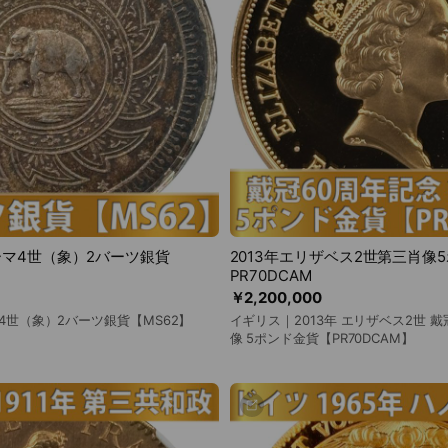
ラーマ4世（象）2バーツ銀貨
2013年エリザベス2世第三肖像
PR70DCAM
￥2,200,000
マ4世（象）2バーツ銀貨【MS62】
イギリス｜2013年 エリザベス2世 戴
像 5ポンド金貨【PR70DCAM】