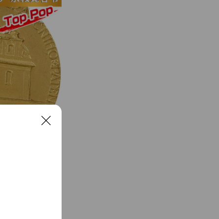
C
l
o
s
0周年金メダル
e
令150周年記念金メダル