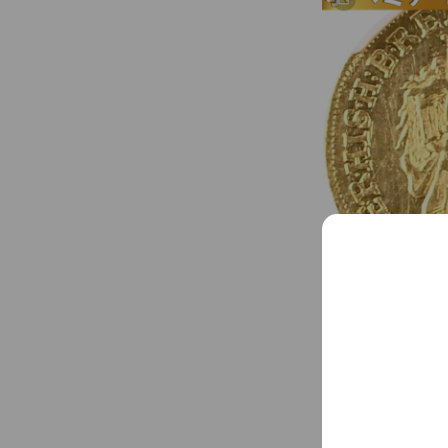
ボヘミア｜1716年
￥12,000,000
ボヘミア｜1716年 
【MS61】