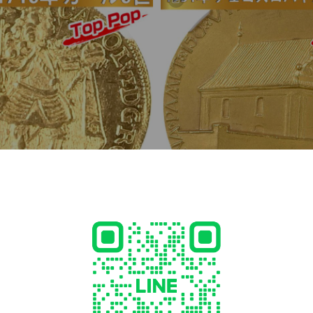
 カール6世ダカット金貨MS61
チェコスロバキア宗教寛容令15
MS62
￥6,950,000
カール6世（立像）ダカット金貨
1931年 チェコスロバキア 宗教寛容
（15ダカットサイズ）【MS62】