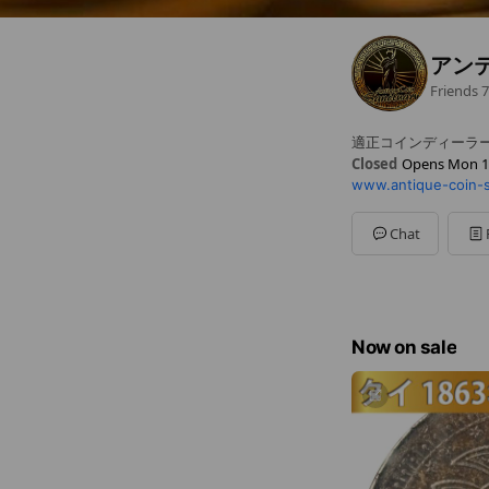
アン
Friends
7
適正コインディーラ
Closed
Opens Mon 1
www.antique-coin-s
Sun
Closed
Mon
10:00 - 18:00
Tue
10:00 - 18:00
Chat
Wed
10:00 - 18:00
Thu
10:00 - 18:00
Fri
10:00 - 18:00
Sat
10:00 - 18:00
Now on sale