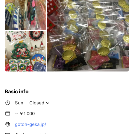
Basic info
Sun
Closed
~ ￥1,000
gotoh-geka.jp/