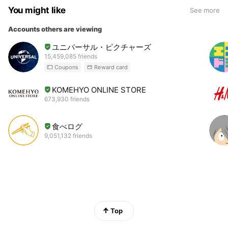
You might like
See more
Accounts others are viewing
ユニバーサル・ピクチャーズ
15,459,085 friends
Coupons
Reward card
KOMEHYO ONLINE STORE
673,930 friends
食べログ
9,051,132 friends
Top