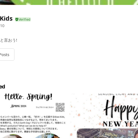
Kids
10
!と言おう!
Posts
ed