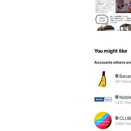
You might like
Accounts others ar
Banan
481 frien
Noble
1,437 fri
CLUB
2,926 fri