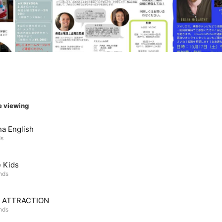
e viewing
a English
ds
 Kids
ends
 ATTRACTION
ends