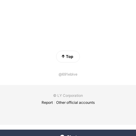
Top
@691eblve
© LY Corporation
Report
Other official accounts