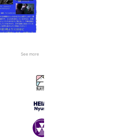
See more
馬渕教室高校受験コース伏見桃山校
518 friends
龍谷大平安2027 入試広報部
2,029 friends
同志社中学校 入試広報室
1,421 friends