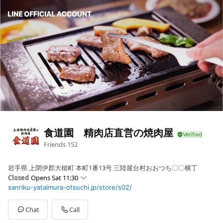
食道園 精肉店直営の焼肉屋
Friends
152
岩手県 上閉伊郡大槌町 本町1番13号 三陸屋台村おおつち〇〇横丁
Closed
Opens Sat 11:30
sanriku-yataimura-otsuchi.jp/store/s02/
Sun
Closed
Mon
Closed
Tue
11:30 - 13:30,17:30 - 21:30
Chat
Call
Wed
11:30 - 13:30,17:30 - 21:30