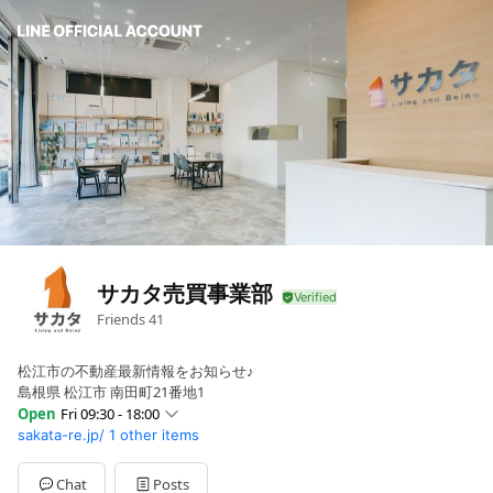
サカタ売買事業部
Friends
41
松江市の不動産最新情報をお知らせ♪
島根県 松江市 南田町21番地1
Open
Fri 09:30 - 18:00
sakata-re.jp/
1 other items
Sun
Closed
Mon
09:30 - 18:00
Tue
09:30 - 18:00
Chat
Posts