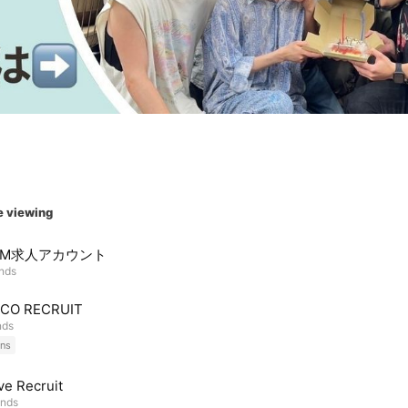
e viewing
UM求人アカウント
ends
CO RECRUIT
nds
ns
ve Recruit
ends