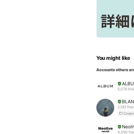
You might like
Accounts others ar
ALB
5,078 fri
BLAN
2,182 frie
Coupo
Neoli
4,090 fri