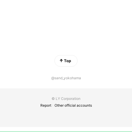
Top
@sand_yokohama
© LY Corporation
Report
Other official accounts