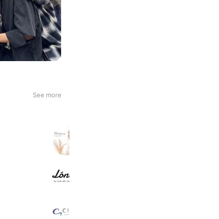
See more
Floren株式会社💐
960 friends
LONESSリクルート
424 friends
CIEL HAIR&MAKE
2,041 friends