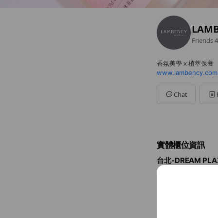
LAM
Friends
4
香氛美學 x 植萃保養
www.lambency.com
Chat
實體櫃位資訊
台北-DREAM PLA
110台北市信義區松高
Map
110台北市信義
康是美-漢中門市
108臺北市萬華區漢中