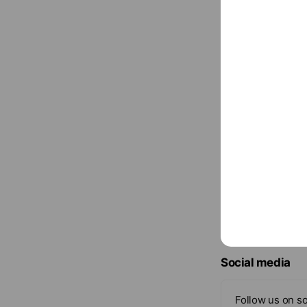
Map
108臺北市萬華
康是美－忠復門市
台北市大安區忠孝東路
Map
台北市大安區忠孝
康是美－湧峽藥局
新北市三峽區民生街81號
Map
新北市三峽區民生
康是美-板橋門市
新北市板橋區站前路5
Map
新北市板橋區站前
UNIKCY優黎思 
高雄市前鎮區中華五路7
Map
高雄市前鎮區中華
Social media
Follow us on so