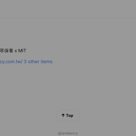
萃保養 x MIT
y.com.tw/
3 other items
Top
@lambency