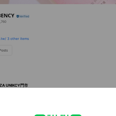
BENCY
,760
.tw/
3 other items
Posts
ZA UNIKCY門市
路11號
區松高路11號
街47號