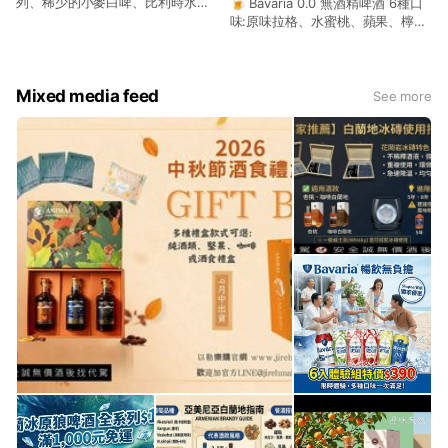
列、稀少的小麥白啤、比利時水果
🍺 Bavaria 0.0 無酒精啤酒 6種口
啤酒系列全新到貨! 濃度極高，不要
味:原味拉格、水蜜桃、蘋果、檸
喝太快哦! #歡迎10月復興節連假台
檬、草莓、薑汁萊姆 想享受啤酒的
中鈴蘭通現喝!
麥芽香與暢快口感， 卻擔心開車、
上班或運動影響嗎？ Bavaria 0.0
採用傳統啤酒釀造工藝， 保留啤酒
Mixed media feed
See more
香氣與麥芽風味， 酒精含量0.0%，
讓您隨時享受啤酒般的清爽口感。
✅ 0.0%酒精 ✅ 保留啤酒風味 ✅
冰鎮後更順口 ✅ 聚餐、露營、烤
肉最佳搭配 ✅ 開車前後皆可安心
享用 【適合族群】 ✔ 喜歡啤酒風
味但不喝酒 ✔ 開車族 ✔ 健身運動
族 ✔ 上班午休想放鬆 ✔ 聚會不想
醉的人 【最佳飲用方式】 冷藏4~8
度飲用風味最佳 搭配： 🍕披薩 🍗
炸雞 🥩燒烤 🍟薯條 🌭熱狗堡 風
味更佳