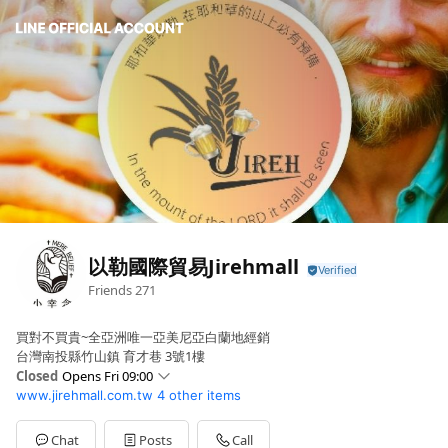
以勒國際貿易Jirehmall
Friends
271
買對不買貴~全亞洲唯一亞美尼亞白蘭地經銷
台灣南投縣竹山鎮 育才巷 3號1樓
Closed
Opens Fri 09:00
www.jirehmall.com.tw
4 other items
Sun
Closed
Mon
09:00 - 18:00
Tue
09:00 - 18:00
Chat
Posts
Call