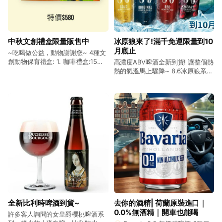
中秋文創禮盒限量販售中
冰原狼來了!滿千免運限量到10
月底止
~吃喝做公益，動物謝謝您~ 4種文
創動物保育禮盒: 1. 咖啡禮盒:15包
高濃度ABV啤酒全新到貨! 讓整個熱
希望咖啡 $390 2. 咖啡堅果禮盒A:
熱的氣溫馬上驟降~ 8.6冰原狼系列
10包希望咖啡，3包綜合堅果隨手
6款不同風味，500ML大瓶裝，
包，2包綜合纖果隨手包 $490 3.
ABV濃度由4.5%~13%任您選!現在
咖啡堅果禮盒B: 5包希望咖啡，5包
冰原狼系列滿$1000，即免運費!快
綜合堅果隨手包，5包綜合纖果隨手
買一手吧!
包 $580 4. 養生堅果禮盒:5包綜合
堅果隨手包，5包綜合纖果隨手包，
5包綜合臻果隨手包 $980 ~馬上前
往【以勒購物商城】選購~
全新比利時啤酒到貨~
去你的酒精| 荷蘭原裝進口｜
0.0%無酒精｜開車也能喝
許多客人詢問的女皇爵櫻桃啤酒系