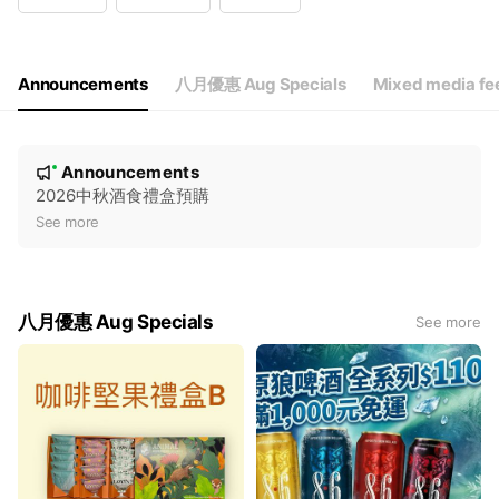
Wed
09:00 - 18:00
Thu
09:00 - 18:00
Fri
09:00 - 18:00
Sat
Closed
Announcements
八月優惠 Aug Specials
Mixed media fe
每週六日及國定假日公休
N
Announcements
New
o
2026中秋酒食禮盒預購
t
See more
i
c
e
八月優惠 Aug Specials
See more