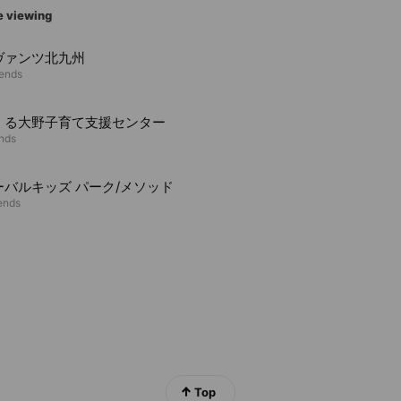
e viewing
ヴァンツ北九州
iends
くる大野子育て支援センター
ends
ーバルキッズ パーク/メソッド
iends
Top