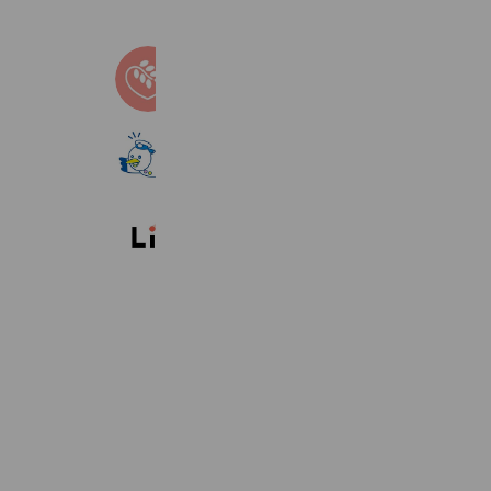
不登校こころの相談室
9,517 friends
こべっこランド
939 friends
Reward card
株式会社リィ 採用チーム
2,296 friends