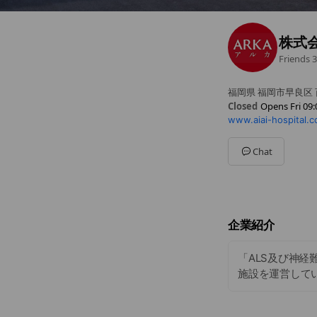
株式会
Friends
3
福岡県 福岡市早良区 百
Closed
Opens Fri 09:
www.aiai-hospital.
Sun
Closed
Mon
09:00 - 18:00
Tue
09:00 - 18:00
Chat
Wed
09:00 - 18:00
Thu
09:00 - 18:00
Fri
09:00 - 18:00
Sat
Closed
企業紹介
「ALS及び神経
施設を運営して