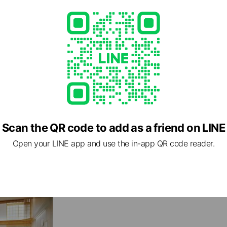
福岡市早良区有田にあるALS及び神経難病専門の入居施
ARKAホスピタルハウス飯倉
Scan the QR code to add as a friend on LINE
福岡市早良区飯倉にあるALS及び神経難病専門の入居施
型）です。
Open your LINE app and use the in-app QR code reader.