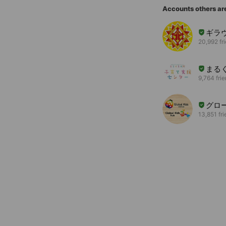
Accounts others ar
ギラ
20,992 fr
まる
9,764 fri
グロ
13,851 fr