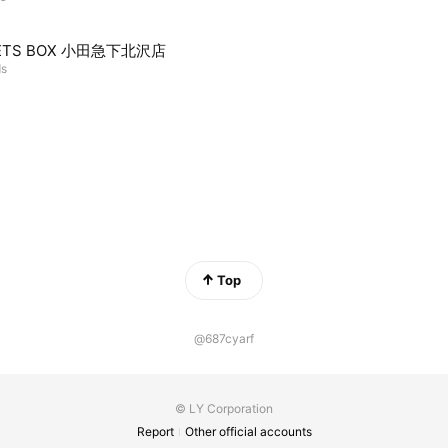
ETS BOX 小田急下北沢店
ds
Top
@687cyarf
© LY Corporation
Report
Other official accounts