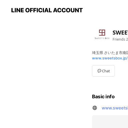
SWE
Friends
2
埼玉県 さいたま市南区
www.sweetsbox.jp/
Chat
Basic info
www.sweetsb