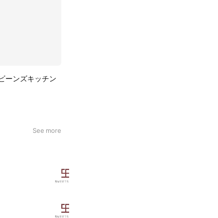
和」ビーンズキッチン
See more
SWEETS BOX 小田急新百合ヶ丘店
244 friends
SWEETS BOX 西武高田馬場店
134 friends