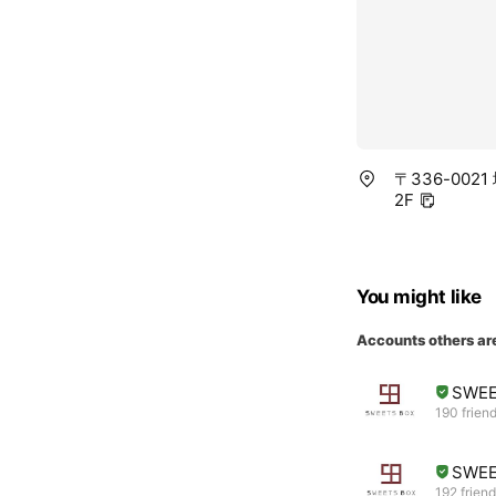
〒336-00
2F
You might like
Accounts others ar
SWE
190 frien
SWE
192 frien