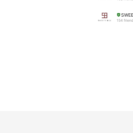
SWE
154 frien