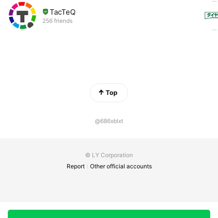
TacTeQ
256 friends
Top
@686xblxt
© LY Corporation
Report
Other official accounts