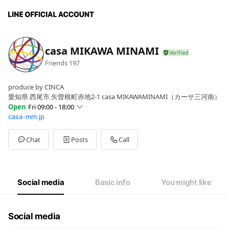
casa MIKAWA MINAMI
Friends
197
produce by CINCA
愛知県 西尾市 矢曽根町赤地2-1 casa MIKAWAMINAMI（カーサ三河南）
Open
Fri 09:00 - 18:00
casa-mm.jp
Sun
09:00 - 18:00
Mon
09:00 - 18:00
Tue
Closed
Chat
Posts
Call
Wed
Closed
Thu
09:00 - 18:00
Fri
09:00 - 18:00
Sat
09:00 - 18:00
Social media
Basic info
You might like
火曜・水曜日定休
Social media