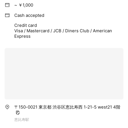
~ ￥1,000
Cash accepted
Credit card
Visa / Mastercard / JCB / Diners Club / American
Express
〒150-0021 東京都 渋谷区恵比寿西 1-21-5 west21 4階
恵比寿駅