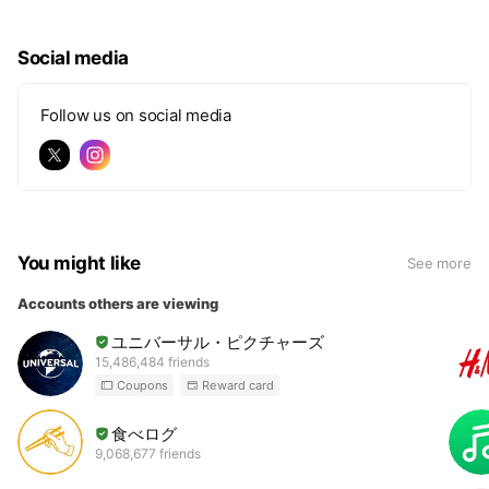
Social media
Follow us on social media
You might like
See more
Accounts others are viewing
ユニバーサル・ピクチャーズ
15,486,484 friends
Coupons
Reward card
食べログ
9,068,677 friends