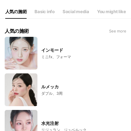
Thu
10:00 - 19:00
Fri
10:00 - 19:00
人気の施術
Basic info
Social media
You might like
Sat
10:00 - 19:00
人気の施術
See more
インモード
ミニfx、フォーマ
ルメッカ
ダブル、3周
水光注射
リジュラン、ジュベルック