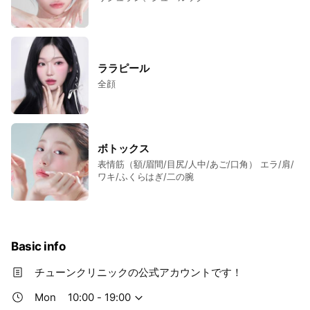
ララピール
全顔
ボトックス
表情筋（額/眉間/目尻/人中/あご/口角） エラ/肩/
ワキ/ふくらはぎ/二の腕
Basic info
チューンクリニックの公式アカウントです！
Mon
10:00 - 19:00