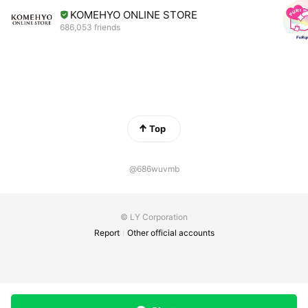
KOMEHYO ONLINE STORE
686,053 friends
Top
@686wuvmb
© LY Corporation
Report
Other official accounts