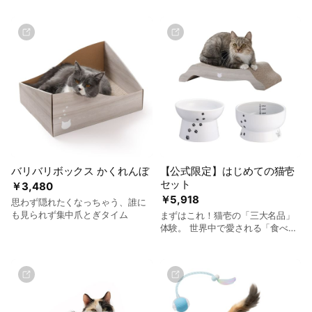
バリバリボックス かくれんぼ
【公式限定】はじめての猫壱
セット
￥3,480
￥5,918
思わず隠れたくなっちゃう、誰に
も見られず集中爪とぎタイム
まずはこれ！猫壱の「三大名品」
体験。 世界中で愛される「食べや
すさ」と「研ぎ心地」を。