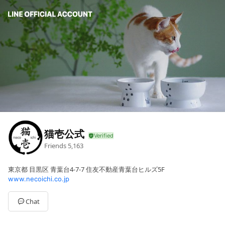
猫壱公式
Friends
5,163
東京都 目黒区 青葉台4-7-7 住友不動産青葉台ヒルズ5F
www.necoichi.co.jp
Chat