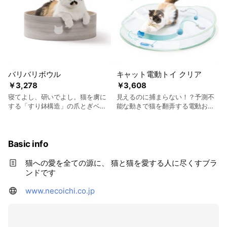
バリバリボウル
キャット電動トイ クリア
￥3,278
￥3,608
寝てよし、研いでよし。猫を虜に
見えるのに捕まらない！？予測不
する「すり鉢構造」の爪とぎベッ
能な動きで猫を翻弄する電動おも
ド
ちゃ
Basic info
猫への愛を全ての源に、 猫と猫を愛する人に尽くすブラ
ンドです
www.necoichi.co.jp