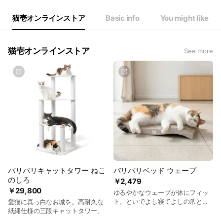
猫壱オンラインストア
Basic info
You might like
猫壱オンラインストア
See more
バリバリキャットタワー ねこ
バリバリベッド ウェーブ
のしろ
￥2,479
￥29,800
ゆるやかなウェーブが体にフィッ
ト。といでよし寝てよしの爪とぎ
愛猫に真っ白なお城を。高耐久な
パッド。
紙縄仕様の三段キャットタワー。