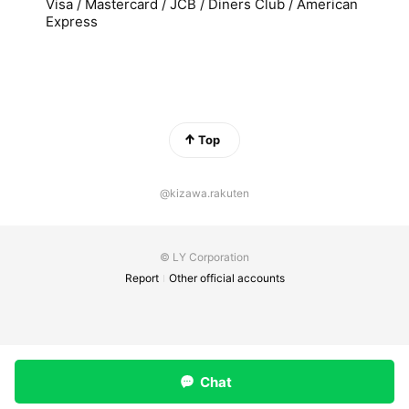
Visa / Mastercard / JCB / Diners Club / American
Express
Top
@kizawa.rakuten
© LY Corporation
Report
Other official accounts
Chat