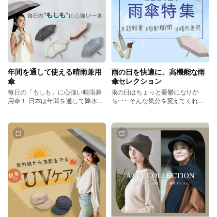
幸いです！ご不明点があれば、気軽にお問い合わせくださいま
せ！
★KIZAWA楽天市場店★
https://www.rakuten.ne.jp/gold/kizawa/
年間を通して使える晴雨兼用
雨の日を快適に。高機能な雨
傘
傘セレクション
毎日の「もしも」に心強い晴雨兼
雨の日はちょっと憂鬱になりが
用傘！ 日本は年間を通して降水量
ち･･･ そんな気分を変えてくれる
が多く、昨今では猛暑対策も必須
パートナー！ スマートな一日を、
となってきました。 KIZAWAの
傘から始めよう。 最適な1本が見
「晴雨兼用傘」は日傘（遮光率
つかる 用途やシーン別で選ぶ、最
100％、UVカット率100％、遮熱
強の傘！
効果）と雨傘（撥水度5級）の機能
を兼ね備えた"最高ランクの生
地“を使用しているので、日差しも
雨も一本あればとても安心！ 最適
な1本が見つかる 用途やシーン別
で選ぶ、最強の晴雨兼用傘ライン
ナップ