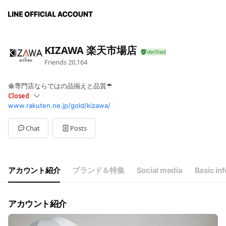
KIZAWA 楽天市場店
Friends
20,164
傘専門店ならではの品揃えと品質☂
Closed
www.rakuten.ne.jp/gold/kizawa/
Sun
Closed
Mon
10:00 - 17:00
Tue
10:00 - 17:00
Chat
Posts
Wed
10:00 - 17:00
Thu
10:00 - 17:00
Fri
10:00 - 17:00
Sat
Closed
アカウント紹介
ブランド＆特集
Social media
Basic inf
土日祝日はオペレーター休業（注文・出荷は365日稼働）
アカウント紹介