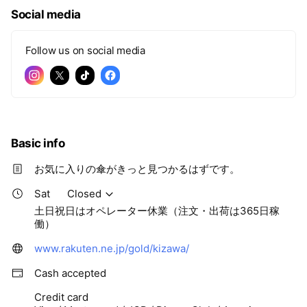
り、「生地そのもの」に折り目を
ちら！ ボタンひとつで、スマート
つける加工を施しているため、軽
に日差しと雨をカット。 毎日の外
Social media
さはそのままで、半永久的に効果
出が快適に、そして楽しくなるは
が持続します。 その凄さを動画で
ずです
ご紹介中！
Follow us on social media
Basic info
お気に入りの傘がきっと見つかるはずです。
Sat
Closed
土日祝日はオペレーター休業（注文・出荷は365日稼
働）
www.rakuten.ne.jp/gold/kizawa/
Cash accepted
Credit card