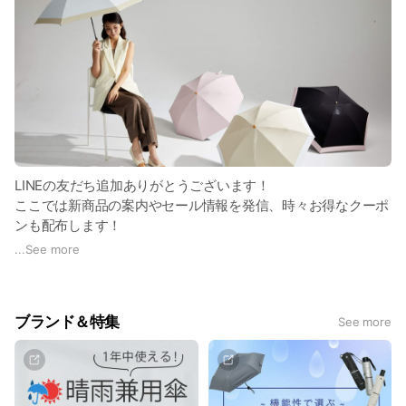
LINEの友だち追加ありがとうございます！
ここでは新商品の案内やセール情報を発信、時々お得なクーポ
ンも配布します！
...
See more
LINEの友だち限定おすすめ情報も配信する予定なので、随時チ
ェックしてみてくださいね！
ブランド＆特集
See more
カバンに入ってるのを忘れてしまうほどの超軽量傘や「自動開
閉＝重い」というイメージを覆す多機能折りたたみ傘などライ
ンナップが豊富です！
傘専門店のKIZAWAで、あなたのお気に入りが見つかりますと