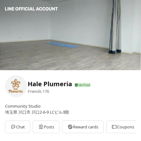
Hale Plumeria
Friends
176
Community Studio
埼玉県 川口市 川口2-6-9 LCビル3階
Chat
Posts
Reward cards
Coupons