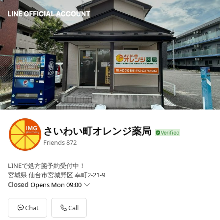
さいわい町オレンジ薬局
Friends
872
LINEで処方箋予約受付中！
宮城県 仙台市宮城野区 幸町2-21-9
Closed
Opens Mon 09:00
Sun
10:00 - 18:00
Mon
09:00 - 18:30
Chat
Call
Tue
09:00 - 18:30