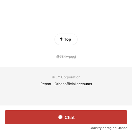
Top
@684wpqgj
© LY Corporation
Report
Other official accounts
Chat
Country or region:
Japan