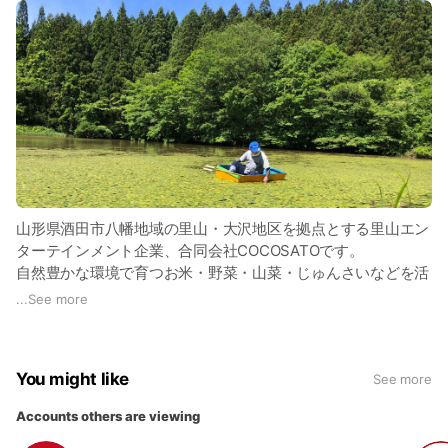
山形県酒田市八幡地域の里山・大沢地区を拠点とする里山エン
ターテインメント企業、合同会社COCOSATOです。
自然豊かな環境で育つお米・野菜・山菜・じゅんさいなどを活
かした特産品作りや里山体験・キッチンカー、動画・イベント
...
See more
制作を手がけ、皆さんにとっての「心のふるさと」を作り続け
るこてを目指しております。
You might like
See more
Accounts others are viewing