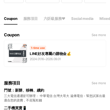
Wed
12:00 - 21:00
Thu
12:00 - 21:00
Fri
12:00 - 21:00
Sat
12:00 - 21:00
Coupon
服務項目
六炘級服務❤
Social media
Mixed
Coupon
See more
1-time use
LINE好友專屬の購物金💰
2024.01.16
~
2026.09.01
服務項目
See more
門號：新辦、移轉、續約
三大電信通通皆可辦理： 中華電信 台灣大哥大 遠傳電信 - 幫您試算出最
適合您的資費，不花冤枉錢
二手機買賣📱