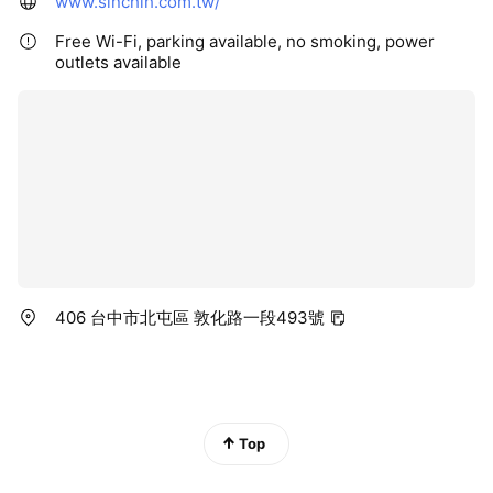
www.sinchih.com.tw/
Free Wi-Fi, parking available, no smoking, power
outlets available
406 台中市北屯區 敦化路一段493號
Top