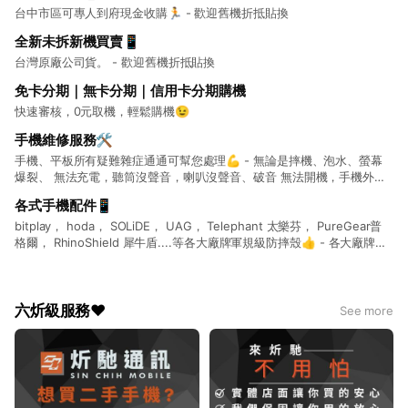
台中市區可專人到府現金收購🏃 - 歡迎舊機折抵貼換
全新未拆新機買賣📱
台灣原廠公司貨。 - 歡迎舊機折抵貼換
免卡分期｜無卡分期｜信用卡分期購機
快速審核，0元取機，輕鬆購機😉
手機維修服務🛠
手機、平板所有疑難雜症通通可幫您處理💪 - 無論是摔機、泡水、螢幕
爆裂、 無法充電，聽筒沒聲音，喇叭沒聲音、破音 無法開機，手機外殼
更換，相機無法使用， 通通都可處理🤔 - 檢測免收檢測費❌ 檢測報價後
各式手機配件📱
不維修，絕不會跟您酌收檢測費💯 -
bitplay， hoda， SOLiDE， UAG， Telephant 太樂芬， PureGear普
格爾， RhinoShield 犀牛盾....等各大廠牌軍規級防摔殼👍 - 各大廠牌藍
牙耳機 Apple，AirPods 2 ， Air pods pro，Huawei，Samsung，小
米，SONY....等 - 機車車架、汽車車架 - 鋼化玻璃貼 霧面，亮面，防偷
窺，藍光，3D軍規...各式玻璃保貼 - 充電線、充電頭、行動電源、車充 -
智慧手錶 Apple Watch ⌚️ HUAWEI GT2 ，小米手環，Realme Watch -
六炘級服務❤
See more
安博盒子 最強追劇神器❤️