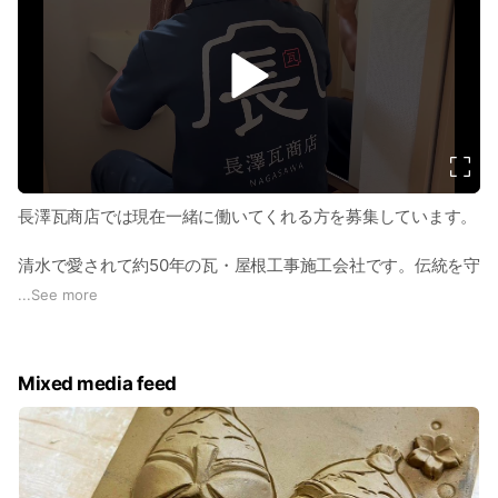
v
i
d
e
o
長澤瓦商店では現在一緒に働いてくれる方を募集しています。
清水で愛されて約50年の瓦・屋根工事施工会社です。伝統を守
りつつ、常に進化を目指して新しいことに挑戦しています。
...
See more
社長は瓦職人として数々の受賞歴・資格を保有しています。社
員は現在、現場職人が2名、瓦職人への道を修行中の新人が1
名、事務4名です。社員は少数ですが気持ちは若く、社長含め
Mixed media feed
エネルギーに満ち溢れた職場です！！
社長世代、若者世代の経験者の方はもちろん、男女問わずまっ
たくの未経験者でも大歓迎です！