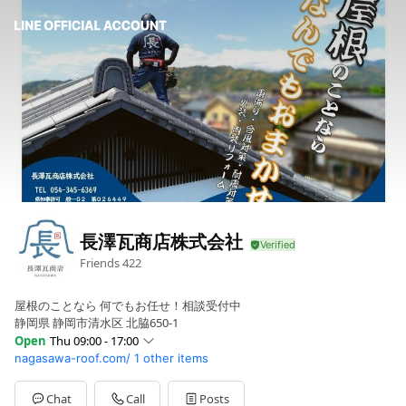
長澤瓦商店株式会社
Friends
422
屋根のことなら 何でもお任せ！相談受付中
静岡県 静岡市清水区 北脇650-1
Open
Thu 09:00 - 17:00
nagasawa-roof.com/
1 other items
Sun
Closed
Mon
09:00 - 17:00
Tue
09:00 - 17:00
Chat
Call
Posts