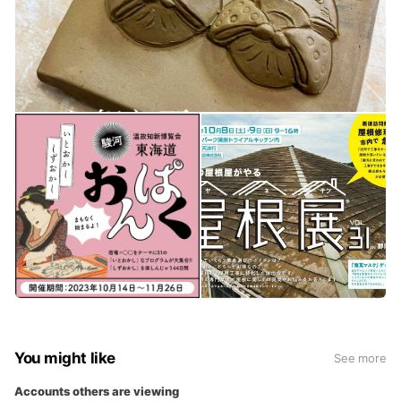
むしろ未経験者こそ優遇！！！
新築瓦施工工事・屋根修繕工事等、瓦に関する工事を主にしま
す。
また、リフォーム工事・太陽光発電機の設置工事など、お客様
のニーズに対応した工事もしています。
職種
瓦施工職人
雇用形態
正社員
日 給
9,00～14,000円(能力昇給あり)
勤務形態
8:00～17:30(休憩120分)
月平均20時間以内残業あり
会社カレンダーによる一年単位の変形労働時間制(1日実働7.5h)
★年間休日105日
★基本的に日曜日は休暇・土曜日は隔週休暇
You might like
See more
★雨天不定休★天候により就労日の変更あり
★休日出勤は原則平日に代休を取る
Accounts others are viewing