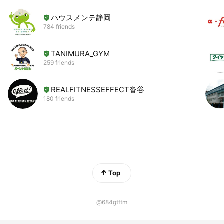
★ゴールデンウィーク三日間・夏季休暇二日間・年末年始休暇
五日間
ハウスメンテ静岡
784 friends
・未経験者優遇
・国家資格習得可能
TANIMURA_GYM
・普通免許取得者優遇
259 friends
・経験者歓迎
・18歳以上(解体作業/労基法)
・40歳未満(長期勤続によるキャリア形成のため)
REALFITNESSEFFECT沓谷
180 friends
・学歴不問
◇昇給◇賞与◇社会保険完備◇あんしん財団加入
◇車通勤ＯＫ(無料駐車場あり)◇有給休暇
◇資格取得支援制度◇｢瓦学校｣入学金会社負担(学校に通う日
は日給7000円)
＊試用期間4ヶ月(同条件)
Top
@684gtftm