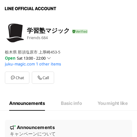
学習塾マジック
Friends
684
栃木県 那須塩原市 上厚崎453-5
Open
Sat 13:00 - 22:00
juku-magic.com
1 other items
Sun
13:00 - 22:00
Mon
13:00 - 22:00
Tue
13:00 - 22:00
Chat
Call
Wed
13:00 - 22:00
Thu
13:00 - 22:00
Fri
13:00 - 22:00
Sat
13:00 - 22:00
Announcements
Basic info
You might like
ご連絡していただければ、メッセージを確認次第ご対応します。
N
Announcements
New
o
キャンペーンについて