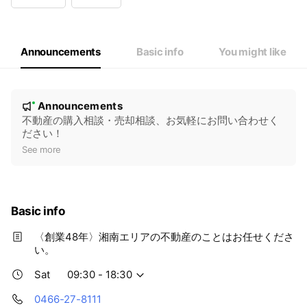
Wed
Closed
Thu
09:30 - 18:30
Fri
09:30 - 18:30
Sat
09:30 - 18:30
Announcements
Basic info
You might like
N
Announcements
New
o
不動産の購入相談・売却相談、お気軽にお問い合わせく
ださい！
t
See more
i
c
e
Basic info
〈創業48年〉湘南エリアの不動産のことはお任せくださ
い。
Sat
09:30 - 18:30
0466-27-8111