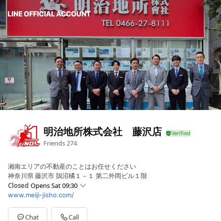
明治地所株式会社 藤沢店
Friends
274
湘南エリアの不動産のことはお任せください
神奈川県 藤沢市 鵠沼橘１－１ 第二外岡ビル１階
Closed
Opens Sat 09:30
www.meiji-jisho.com/
Sun
09:30 - 18:30
Mon
09:30 - 18:30
Tue
Closed
Chat
Call