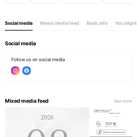
Wed
09:00 - 17:00
Thu
09:00 - 17:00
Fri
09:00 - 17:00
Sat
09:00 - 17:00
Social media
Mixed media feed
Basic info
You might 
〖 定休日 〗不定休
Social media
Follow us on social media
Mixed media feed
See more