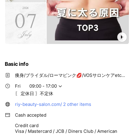
Basic info
痩身/ブライダル/ローマピンク💋/VOSサロンケアetc…
Fri
09:00 - 17:00
〖 定休日 〗不定休
riy-beauty-salon.com/
2 other items
Cash accepted
Credit card
Visa / Mastercard / JCB / Diners Club / American