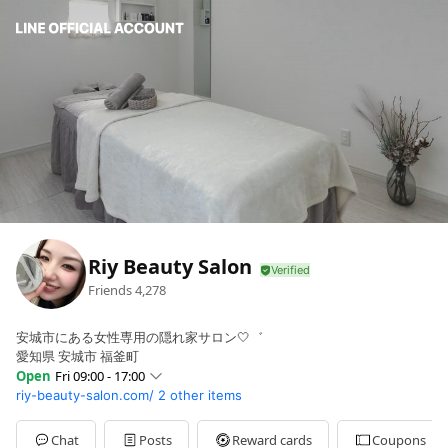
Riy Beauty Salon
Friends
4,278
安城市にある女性専用の隠れ家サロン🤍゛
愛知県 安城市 福釜町
Open
Fri 09:00 - 17:00
riy-beauty-salon.com/
2 other items
Sun
09:00 - 17:00
Mon
09:00 - 17:00
Tue
09:00 - 17:00
Chat
Posts
Reward cards
Coupons