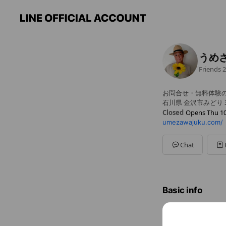
うめ
Friends
2
お問合せ・無料体験
石川県 金沢市みどり 3-
Closed
Opens Thu 10
umezawajuku.com/
Sun
Closed
Mon
10:00 - 22:00
Tue
10:00 - 22:00
Chat
Wed
10:00 - 22:00
Thu
10:00 - 22:00
Fri
10:00 - 22:00
Sat
10:00 - 22:00
Basic info
Wed
10:00 