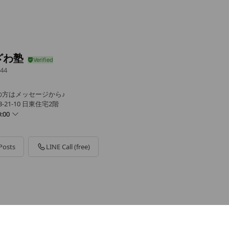
ざわ塾
44
の方はメッセージから♪
21-10 日東住宅2階
:00
Posts
LINE Call (free)
- 22:00