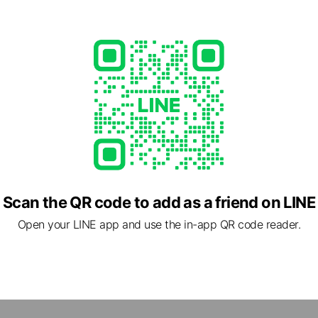
 Call
u.com/
ed
Scan the QR code to add as a friend on LINE
Open your LINE app and use the in-app QR code reader.
3 石川県 金沢市みどり 3-21-10 日東住宅2階