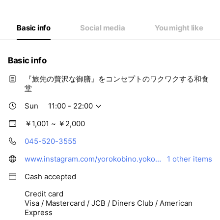
Thu
11:00 - 15:00,17:00 - 22:00
Fri
11:00 - 15:00,17:00 - 22:00
Sat
11:00 - 22:00
Basic info
Social media
You might like
Basic info
『旅先の贅沢な御膳』をコンセプトのワクワクする和食
堂
Sun
11:00 - 22:00
￥1,001 ~ ￥2,000
045-520-3555
www.instagram.com/yorokobino.yokohama/
1 other items
Cash accepted
Credit card
Visa / Mastercard / JCB / Diners Club / American
Express