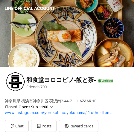
和食堂ヨロコビノ-飯と茶-
Friends
700
神奈川県 横浜市神奈川区 羽沢南2-44-7 HAZAAR 1F
Closed
Opens Sun 11:00
www.instagram.com/yorokobino.yokohama/
1 other items
Sun
11:00 - 22:00
Mon
11:00 - 15:00,17:00 - 22:00
Tue
11:00 - 15:00,17:00 - 22:00
Chat
Posts
Reward cards
Wed
11:00 - 15:00,17:00 - 22:00