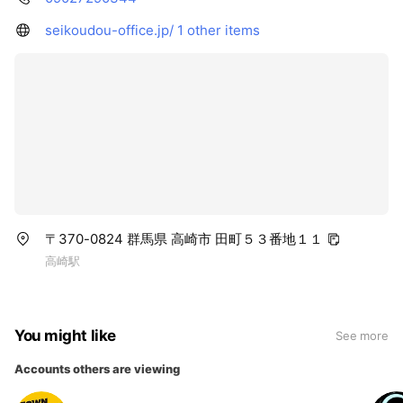
seikoudou-office.jp/
1 other items
〒370-0824 群馬県 高崎市 田町５３番地１１
高崎駅
You might like
See more
Accounts others are viewing