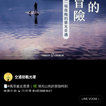
交通部觀光署
📑#風管處走透透｜🌿 湖光山色的冒險時刻
推薦出遊 ➤ 日月潭 動感湖畔旅行
划進湖面、騎進山景、追一場夜晚限定的螢光奇遇✨
LINE VOOM
— 📍划進 #日月潭 的清晨風景