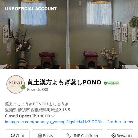
黄土漢方よもぎ蒸しPONO
Friends
338
整えましょう🌿PONOりましょう🌿
愛知県 清須市 西枇杷島町城並2-16-5
Closed
Opens Thu 10:00
instagram.com/ponoayu_yomogi?igshid=NzZlODBkYWE4Ng==
2 other items
Sun
10:00 - 18:00
Mon
10:00 - 16:00
Tue
10:00 - 16:00
Chat
Posts
LINE Call (free)
Reward car