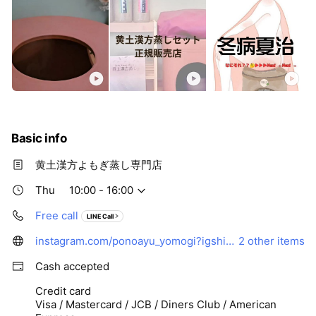
Basic info
黄土漢方よもぎ蒸し専門店
Thu
10:00 - 16:00
Free call
LINE Call
instagram.com/ponoayu_yomogi?igshid=NzZlODBkYWE4Ng==
2 other items
Cash accepted
Credit card
Visa / Mastercard / JCB / Diners Club / American