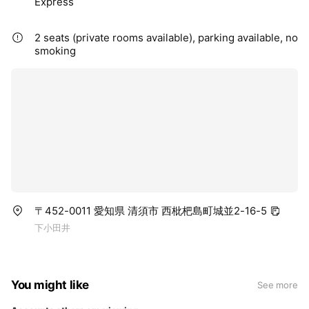
Express
2 seats (private rooms available), parking available, no
smoking
〒452-0011 愛知県 清須市 西枇杷島町城並2-16-5
下小田井
You might like
See more