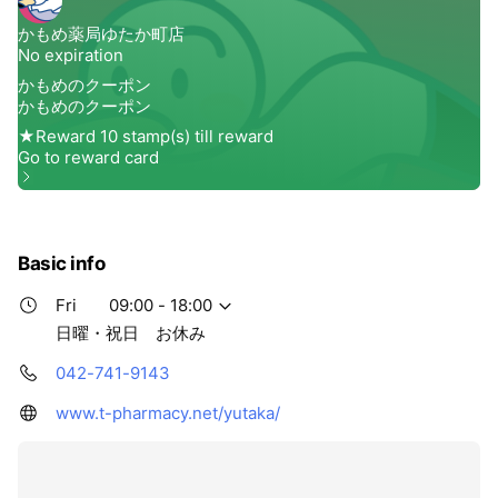
Basic info
Fri
09:00 - 18:00
日曜・祝日 お休み
042-741-9143
www.t-pharmacy.net/yutaka/