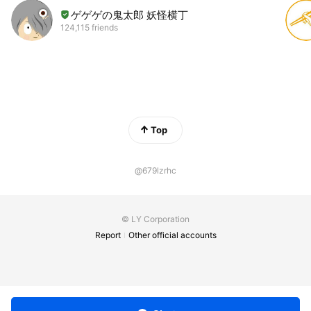
ゲゲゲの鬼太郎 妖怪横丁
124,115 friends
Top
@679lzrhc
© LY Corporation
Report
Other official accounts