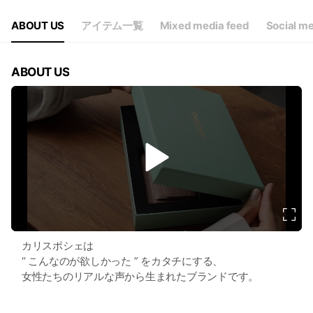
ABOUT US
アイテム一覧
Mixed media feed
Social m
ABOUT US
v
i
d
e
o
カリスポシェは
“ こんなのが欲しかった ” をカタチにする、
女性たちのリアルな声から生まれたブランドです。