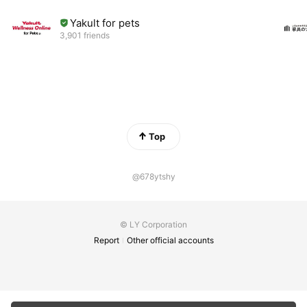
Yakult for pets
3,901 friends
Top
@678ytshy
© LY Corporation
Report
Other official accounts