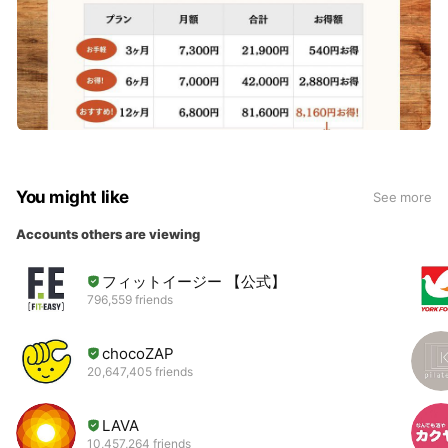
You might like
See more
Accounts others are viewing
フィットイージー 【公式】
796,559 friends
chocoZAP
20,647,405 friends
LAVA
10,457,264 friends