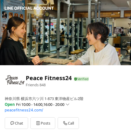
Peace Fitness24
Friends
848
神奈川県 横浜市六ツ川 1-873 東洋物産ビル2階
Open
Fri 10:00 - 14:00,16:00 - 20:00
peacefitness24.com/
Sun
10:00 - 14:00,15:00 - 18:00
Mon
10:00 - 14:00,16:00 - 20:00
Tue
Closed
Chat
Posts
Call
Wed
10:00 - 14:00,16:00 - 20:00