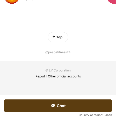
Top
@peacefitness24
© LY Corporation
Report
Other official accounts
Chat
Country or region:
Japan